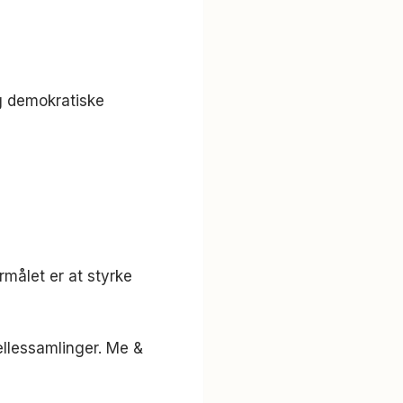
og demokratiske
målet er at styrke
ællessamlinger. Me &