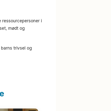
te ressourcepersoner i
 set, mødt og
 barns trivsel og
e