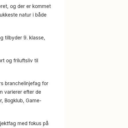
eret, og der er kommet
mukkeste natur i både
g tilbyder 9. klasse,
og friluftsliv til
rs branchelinjefag for
 varierer efter de
Kor, Bogklub, Game-
rojektfag med fokus på