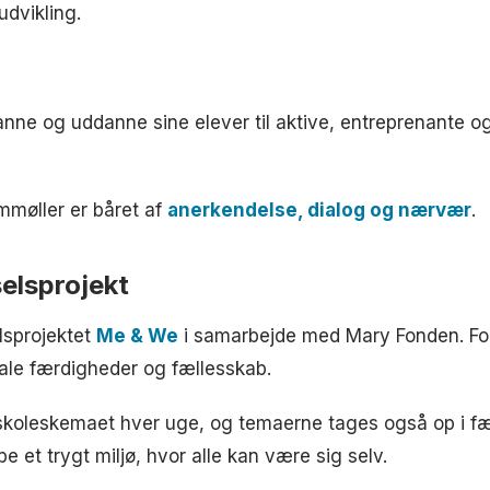
udvikling.
danne og uddanne sine elever til aktive, entreprenante 
møller er båret af
anerkendelse, dialog og nærvær
.
elsprojekt
lsprojektet
Me & We
i samarbejde med Mary Fonden. For
iale færdigheder og fællesskab.
 i skoleskemaet hver uge, og temaerne tages også op i f
 et trygt miljø, hvor alle kan være sig selv.