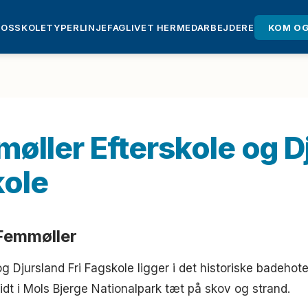
 OS
SKOLETYPER
LINJEFAG
LIVET HER
MEDARBEJDERE
KOM OG
ller Efterskole og D
kole
Femmøller
 Djursland Fri Fagskole ligger i det historiske badehotel 
idt i Mols Bjerge Nationalpark tæt på skov og strand.