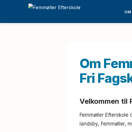
OM
Om Femmø
Fri Fags
Velkommen til 
Femmøller Efterskole og
landsby, Femmøller, m