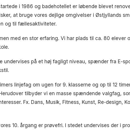
startede i 1986 og badehotellet er løbende blevet renov
elsker, at bruge vores dejlige omgivelser i Østjyllands s
n og til fællesaktiviteter.
men med en stor erfaring. Vi har plads til ca. 80 elever o
kole.
e undervises på et høj fagligt niveau, spænder fra E-sport 
stil.
timers linjefag om ugen for 9. klasserne og op til 12 time
. Herudover tilbyder vi en masse spændende valgfag, som
nteresser. Fx. Dans, Musik, Fitness, Kunst, Re-design, 
ores 10. årgang er prøvefri. I stedet undervises der i p