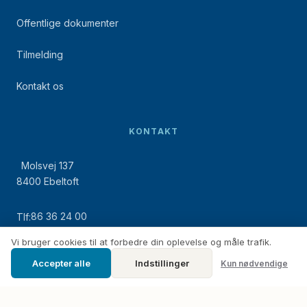
Offentlige dokumenter
Tilmelding
Kontakt os
KONTAKT
Molsvej 137
8400 Ebeltoft
86 36 24 00
Tlf:
Vi bruger cookies til at forbedre din oplevelse og måle trafik.
21 38 32 19
Mobil:
Accepter alle
Indstillinger
Kun nødvendige
fe@femmoeller.dk