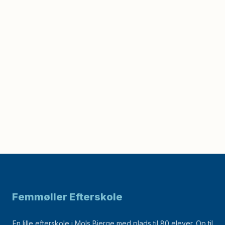
Femmøller Efterskole
En lille efterskole i Mols Bjerge med plads til 80 elever. Op til