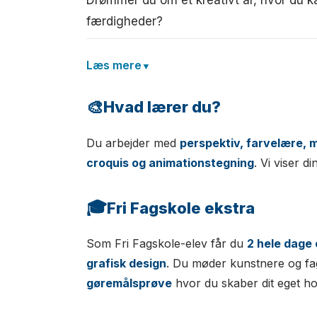
færdigheder?
Læs mere
🎨
Hvad lærer du?
Du arbejder med
perspektiv, farvelære, m
croquis og animationstegning
. Vi viser d
🎓
Fri Fagskole ekstra
Som Fri Fagskole-elev får du
2 hele dage
grafisk design
. Du møder kunstnere og fag
gøremålsprøve
hvor du skaber dit eget h