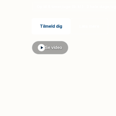
Op til 6 timer/uge (9. kl.) · 2 hele dage/u
Tilmeld dig
Læs mere
Se video