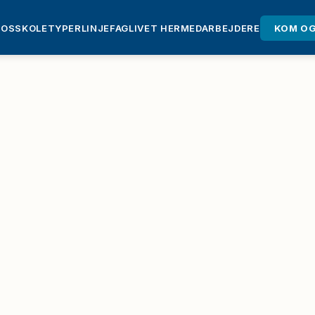
 OS
SKOLETYPER
LINJEFAG
LIVET HER
MEDARBEJDERE
KOM OG