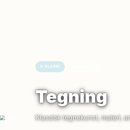
9. KLASSE
FRI FAGSKOLE
Tegning
Klassisk tegnekunst, maleri, a