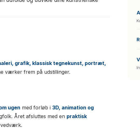
A
K
R
V
aleri, grafik, klassisk tegnekunst, portræt,
I
ine værker frem på udstillinger.
 om ugen
med forløb i
3D, animation og
folk. Året afsluttes med en
praktisk
ovedværk.