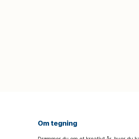
Om tegning
Drømmer du om et kreativt år, hvor du k